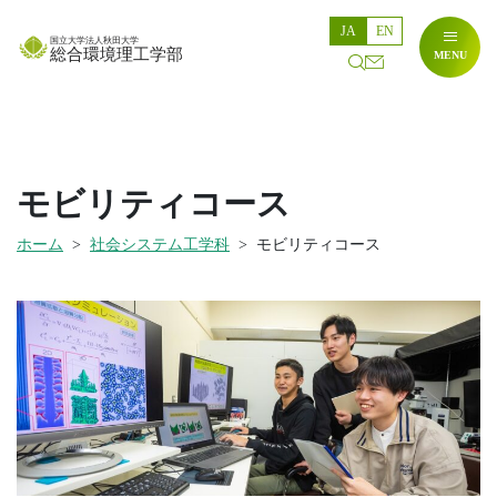
JA
EN
国立大学法人秋田大学
総合環境理工学部
MENU
お
検
問
索
い
合
わ
せ
モビリティコース
ホーム
社会システム工学科
モビリティコース