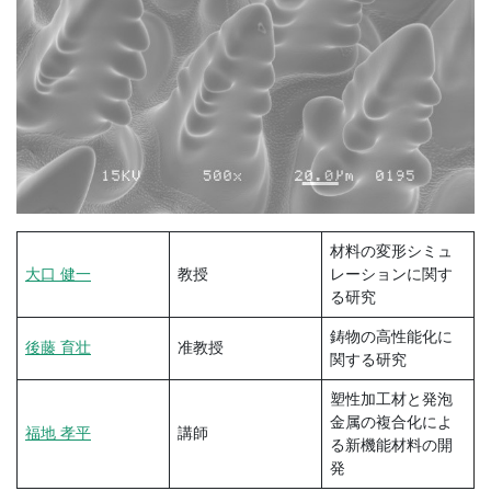
材料の変形シミュ
大口 健一
教授
レーションに関す
る研究
鋳物の高性能化に
後藤 育壮
准教授
関する研究
塑性加工材と発泡
金属の複合化によ
福地 孝平
講師
る新機能材料の開
発