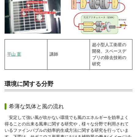
超小型人工衛星の
開発、スペースデ
平山 寛
講師
ブリの除去技術の
研究
環境に関する分野
希薄な気体と風の流れ
安定して強い風が吹かない環境でも風のエネルギーを効率よく
得ることの出来る風車に関する研究や，様々な分野で利用されて
いるファインバブルの効率的生成方法に関する研究を行っていま
す。下図は、サボニウス形風車における補助翼の働き(イメージ)を