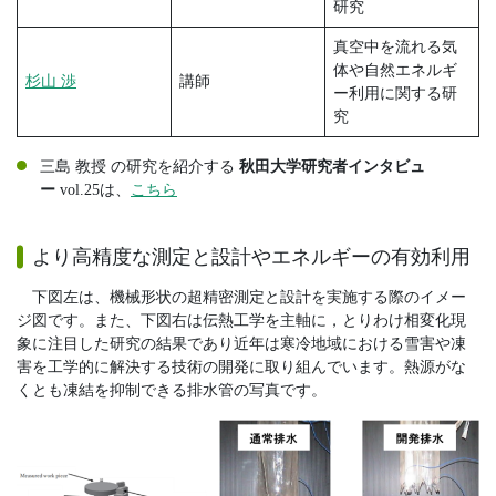
研究
真空中を流れる気
体や自然エネルギ
杉山 渉
講師
ー利用に関する研
究
三島 教授 の研究を紹介する
秋田大学研究者インタビュ
ー
vol.25は、
こちら
より高精度な測定と設計やエネルギーの有効利用
下図左は、機械形状の超精密測定と設計を実施する際のイメー
ジ図です。また、下図右は伝熱工学を主軸に，とりわけ相変化現
象に注目した研究の結果であり近年は寒冷地域における雪害や凍
害を工学的に解決する技術の開発に取り組んでいます。熱源がな
くとも凍結を抑制できる排水管の写真です。