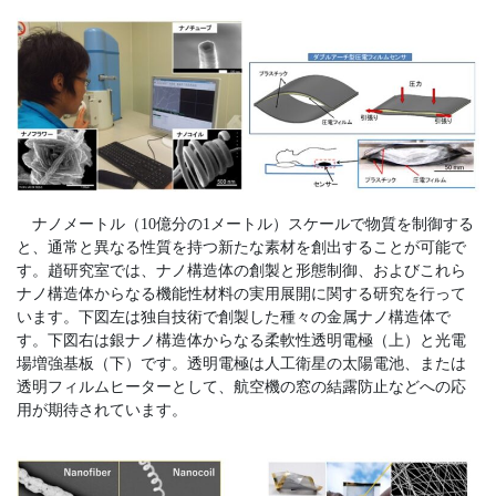
ナノメートル（10億分の1メートル）スケールで物質を制御する
と、通常と異なる性質を持つ新たな素材を創出することが可能で
す。趙研究室では、ナノ構造体の創製と形態制御、およびこれら
ナノ構造体からなる機能性材料の実用展開に関する研究を行って
います。下図左は独自技術で創製した種々の金属ナノ構造体で
す。下図右は銀ナノ構造体からなる柔軟性透明電極（上）と光電
場増強基板（下）です。透明電極は人工衛星の太陽電池、または
透明フィルムヒーターとして、航空機の窓の結露防止などへの応
用が期待されています。