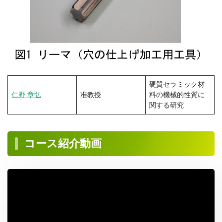
硬質セラミック材
仁野 章弘
准教授
料の機械的性質に
関する研究
コース紹介動画