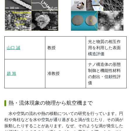
光と物質の相互作
山口 誠
教授
用を利用した表面
構造評価
ナノ構造体の形態
制御と機能性材料
趙 旭
准教授
の創出・信頼性評
価
熱・流体現象の物理から航空機まで
水や空気の流れや熱の移動についての研究を行っています。円
柱や角柱などを水や空気が通り過ぎると渦が生じたり、その渦が
振動したりすることがあります。なぜ、そのような渦が発生した