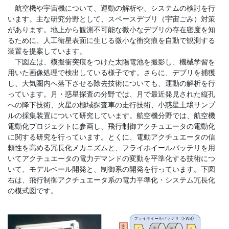
航空機や宇宙機について、運動の解析や、システムの検討を行
います。主な研究分野として、スペースデブリ（宇宙ごみ）対策
があります。地上から観測不可能な微小なデブリの存在密度を知
るために、人工衛星表面に生じる微小な衝突痕を自動で観測する
装置を提案しています。
下図左は、模擬衝突痕をつけた太陽電池を撮影し、機械学習を
用いた画像処理で検出している様子です。さらに、デブリを捕獲
し、大気圏内へ落下させる除去技術についても、運動の解析を行
っています。月・惑星探査の分野では、月で最近発見された縦孔
への降下技術、火星の極域探査車の走行技術、小惑星土壌サンプ
ルの採集装置について研究しています。航空機分野では、航空機
電動化プロジェクトに参画し、飛行制御アクチュエータの電動化
に関する研究を行っています。とくに、電動アクチュエータの信
頼性を高める冗長化メカニズムと、フライホイールバッテリを用
いてアクチュエータの電力デマンドの変動を平準化する技術につ
いて、モデルベール開発と、制御系の開発を行っています。下図
右は、飛行制御アクチュエータ系の電力平準化・システム冗長化
の模式図です。