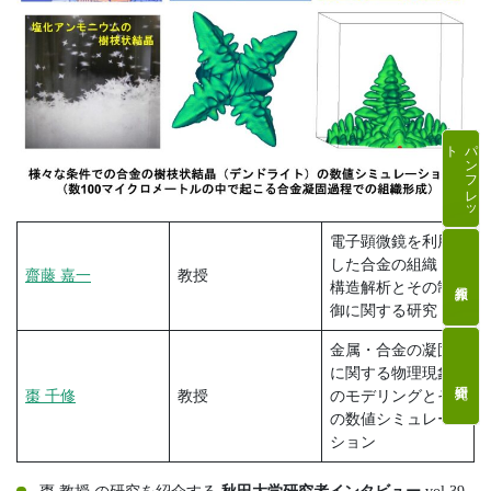
ト
パ
ン
フ
レ
ッ
電子顕微鏡を利用
した合金の組織・
齋藤 嘉一
教授
構造解析とその制
御に関する研究
金属・合金の凝固
に関する物理現象
棗 千修
教授
のモデリングとそ
の数値シミュレー
ション