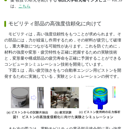
棗 教授 の研究を紹介する
秋田大学研究者インタビュー
vol.39
は、
こちら
モビリティ部品の高強度信頼化に向けて
モビリティは，高い強度信頼性をもつことが求められます。そ
の部品には，力が繰返し作用するため，その材料が疲労して破壊
し，重大事故につながる可能性があります。これを防ぐために，
材料の強度や変形・疲労特性を正確に把握するための実験技術
と，変形量や構成部品の疲労寿命を正確に予測することができる
コンピュータシミュレーション技術を開発しています。
下図１は，高い疲労強さをもつ自動車エンジン用ピストンを開
発するために実施している，実験とシミュレーションの例です。
また次の図２は，電動モビリティの電子部品接合部に高い強度