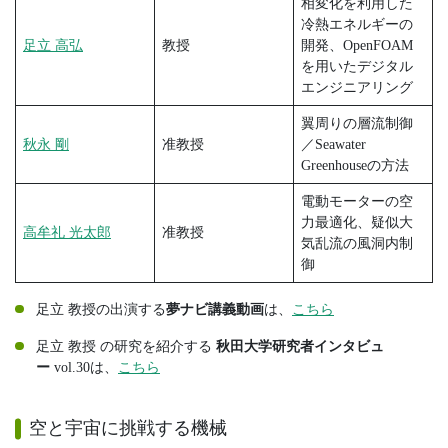
相変化を利用した
冷熱エネルギーの
足立 高弘
教授
開発、OpenFOAM
を用いたデジタル
エンジニアリング
翼周りの層流制御
秋永 剛
准教授
／Seawater
Greenhouseの方法
電動モーターの空
力最適化、疑似大
高牟礼 光太郎
准教授
気乱流の風洞内制
御
足立 教授の出演する
夢ナビ講義動画
は、
こちら
足立 教授 の研究を紹介する
秋田大学研究者インタビュ
ー
vol.30は、
こちら
空と宇宙に挑戦する機械