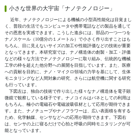
小さな世界の大宇宙「ナノテクノロジー」
近年、ナノテクノロジーによる機械の小型高性能化は目覚まし
く、普段の生活でもコンピュータや携帯電話などの製品を通して
その恩恵を実感できます。こうした進歩には、部品の一つ一つを
ナノスケール（10億分の１メートル）で小さく作り出すことはも
ちろん、目に見えないサイズの加工や性能評価などの技術が重要
となってきます。本研究室では、ナノ構造体の創製・加工・評価
などの様々な方法でナノテクノロジーに取り組み、伝統的な機械
工学の枠を超えた他分野への展開を目指しています。また、医療
への貢献を目的に、ナノ・マイクロ領域の力学を基にして、生体
モニタリングなど人間対象の研究、さらには航空機に関する研究
も行っています。
下図左は、独自の技術で作り出した様々なナノ構造体を電子顕
微鏡で観察している様子です。ナノコイルはバネとしての利用は
もちろん、極小の電磁石や電磁波吸収材として応用が期待できま
す。また、ナノチューブやナノフラワーは、広い表面積を有する
ため、化学触媒、センサなどへの応用が期待できます。下図右
は、センサの上に寝るだけで心拍と呼吸の同時モニタリングが可
能となっています。