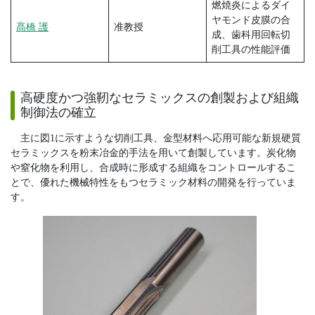
燃焼炎によるダイ
ヤモンド皮膜の合
髙橋 護
准教授
成、歯科用回転切
削工具の性能評価
高硬度かつ強靭なセラミックスの創製および組織
制御法の確立
主に図1に示すような切削工具、金型材料へ応用可能な新規硬質
セラミックスを粉末冶金的手法を用いて創製しています。炭化物
や窒化物を利用し、合成時に形成する組織をコントロールするこ
とで、優れた機械特性をもつセラミック材料の開発を行っていま
す。