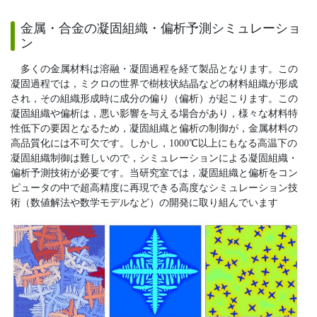
金属・合金の凝固組織・偏析予測シミュレーショ
ン
多くの金属材料は溶融・凝固過程を経て製品となります。この
凝固過程では，ミクロの世界で樹枝状結晶などの材料組織が形成
され，その組織形成時に成分の偏り（偏析）が起こります。この
凝固組織や偏析は，悪い影響を与える場合があり，様々な材料特
性低下の要因となるため，凝固組織と偏析の制御が，金属材料の
高品質化には不可欠です。しかし，1000℃以上にもなる高温下の
凝固組織制御は難しいので，シミュレーションによる凝固組織・
偏析予測技術が必要です。当研究室では，凝固組織と偏析をコン
ピュータの中で超高精度に再現できる高度なシミュレーション技
術（数値解法や数学モデルなど）の開発に取り組んでいます