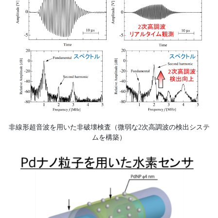
非線形超音波を用いた非破壊検査（微弱な2次高調波の検出システ
ムを構築）