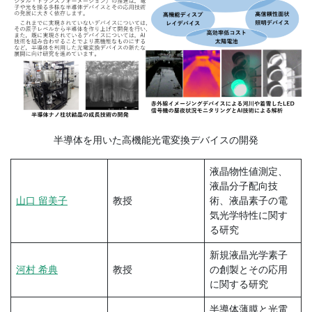
半導体を用いた高機能光電変換デバイスの開発
液晶物性値測定、
液晶分子配向技
山口 留美子
教授
術、液晶素子の電
気光学特性に関す
る研究
新規液晶光学素子
河村 希典
教授
の創製とその応用
に関する研究
半導体薄膜と光電