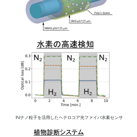
Pdナノ粒子を活用したヘテロコア光ファイバ水素センサ