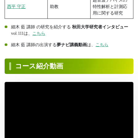
超音波デバイスの
西平 守正
助教
特性解析と計測応
用に関する研究
細木 藍 講師 の研究を紹介する
秋田大学研究者インタビュー
vol.111は、
こちら
細木 藍 講師の出演する
夢ナビ講義動画
は、
こちら
コース紹介動画