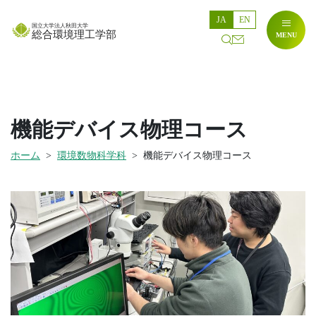
JA
EN
国立大学法人秋田大学
総合環境理工学部
MENU
お
検
問
索
い
合
わ
せ
機能デバイス物理コース
ホーム
環境数物科学科
機能デバイス物理コース