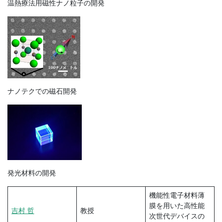
温熱療法用磁性ナノ粒子の開発
ナノテクでの磁石開発
発光材料の開発
機能性電子材料薄
膜を用いた高性能
吉村 哲
教授
次世代デバイスの