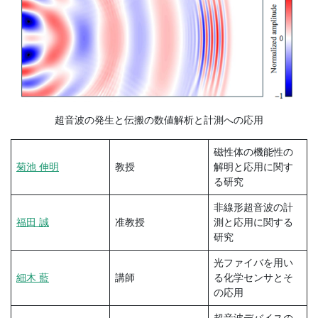
超音波の発生と伝搬の数値解析と計測への応用
磁性体の機能性の
菊池 伸明
教授
解明と応用に関す
る研究
非線形超音波の計
福田 誠
准教授
測と応用に関する
研究
光ファイバを用い
細木 藍
講師
る化学センサとそ
の応用