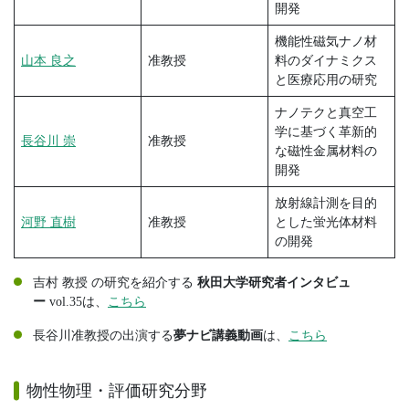
開発
機能性磁気ナノ材
山本 良之
准教授
料のダイナミクス
と医療応用の研究
ナノテクと真空工
学に基づく革新的
長谷川 崇
准教授
な磁性金属材料の
開発
放射線計測を目的
河野 直樹
准教授
とした蛍光体材料
の開発
吉村 教授 の研究を紹介する
秋田大学研究者インタビュ
ー
vol.35は、
こちら
長谷川准教授の出演する
夢ナビ講義動画
は、
こちら
物性物理・評価研究分野