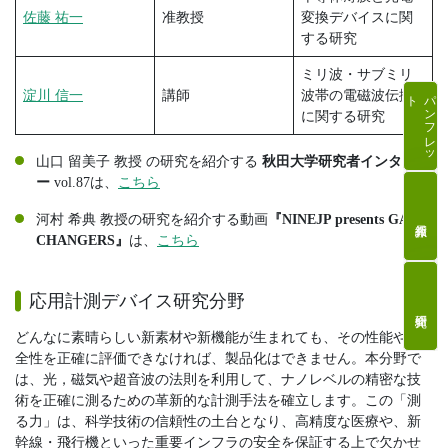
佐藤 祐一
准教授
変換デバイスに関
する研究
ミリ波・サブミリ
ト
パ
ン
フ
レ
ッ
淀川 信一
講師
波帯の電磁波伝搬
に関する研究
山口 留美子 教授 の研究を紹介する
秋田大学研究者インタビュ
ー
vol.87は、
こちら
河村 希典 教授の研究を紹介する動画
『NINEJP presents GAME
CHANGERS』
は、
こちら
応用計測デバイス研究分野
どんなに素晴らしい新素材や新機能が生まれても、その性能や安
全性を正確に評価できなければ、製品化はできません。本分野で
は、光，磁気や超音波の法則を利用して、ナノレベルの精密な技
術を正確に測るための革新的な計測手法を確立します。この「測
る力」は、科学技術の信頼性の土台となり、高精度な医療や、新
幹線・飛行機といった重要インフラの安全を保証する上で欠かせ